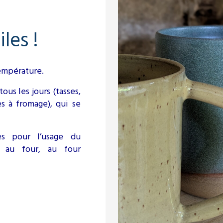
les !
température.
ous les jours (tasses,
es à fromage), qui se
es pour l’usage du
 au four, au four