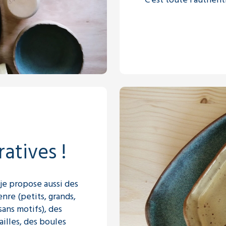
atives !
 je propose aussi des
nre (petits, grands,
sans motifs), des
illes, des boules