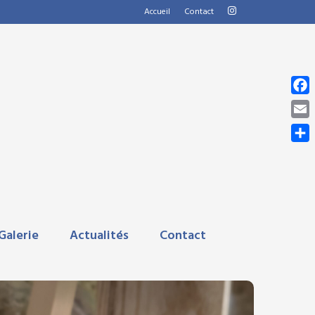
Accueil
Contact
Fac
Emai
Part
Galerie
Actualités
Contact